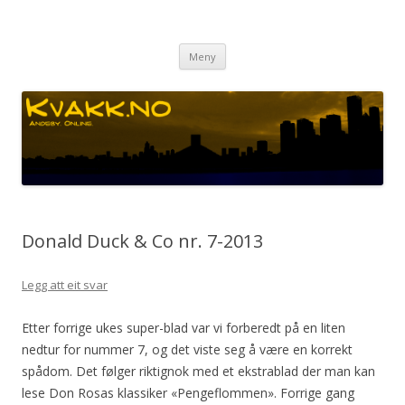
Kvakk.no
Andeby. Online.
Gå
Meny
til
innhaldet
Donald Duck & Co nr. 7-2013
Legg att eit svar
Etter forrige ukes super-blad var vi forberedt på en liten
nedtur for nummer 7, og det viste seg å være en korrekt
spådom. Det følger riktignok med et ekstrablad der man kan
lese Don Rosas klassiker «Pengeflommen». Forrige gang