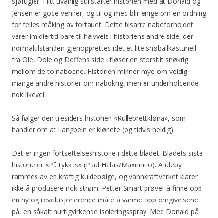
sjøfugler. I litt uvanlig stil starter historien med at Donald og
Jensen er gode venner, og til og med blir enige om en ordning
for felles måking av fortauet. Dette bisarre naboforholdet
varer imidlertid bare til halvveis i historiens andre side, der
normaltilstanden gjenopprettes idet et lite snøballkastuhell
fra Ole, Dole og Doffens side utløser en storstilt snøkrig
mellom de to naboene. Historien minner mye om veldig
mange andre historier om nabokrig, men er underholdende
nok likevel.
Så følger den tresiders historien «Rullebrettkløna», som
handler om at Langbein er klønete (og tidvis heldig).
Det er ingen fortsettelseshistorie i dette bladet. Bladets siste
historie er «På tykk is» (Paul Halas/Maximino). Andeby
rammes av en kraftig kuldebølge, og vannkraftverket klarer
ikke å produsere nok strøm. Petter Smart prøver å finne opp
en ny og revolusjonerende måte å varme opp omgivelsene
på, en såkalt hurtigvirkende isoleringsspray. Med Donald på