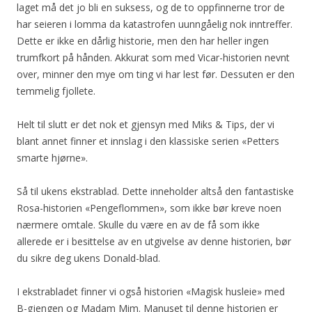
laget må det jo bli en suksess, og de to oppfinnerne tror de
har seieren i lomma da katastrofen uunngåelig nok inntreffer.
Dette er ikke en dårlig historie, men den har heller ingen
trumfkort på hånden. Akkurat som med Vicar-historien nevnt
over, minner den mye om ting vi har lest før. Dessuten er den
temmelig fjollete.
Helt til slutt er det nok et gjensyn med Miks & Tips, der vi
blant annet finner et innslag i den klassiske serien «Petters
smarte hjørne».
Så til ukens ekstrablad. Dette inneholder altså den fantastiske
Rosa-historien «Pengeflommen», som ikke bør kreve noen
nærmere omtale. Skulle du være en av de få som ikke
allerede er i besittelse av en utgivelse av denne historien, bør
du sikre deg ukens Donald-blad.
I ekstrabladet finner vi også historien «Magisk husleie» med
B-gjengen og Madam Mim. Manuset til denne historien er