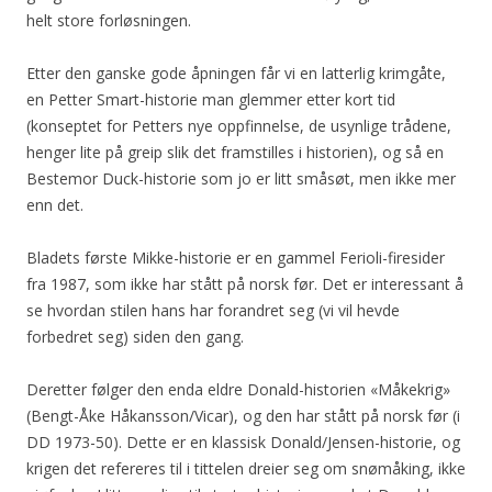
helt store forløsningen.
Etter den ganske gode åpningen får vi en latterlig krimgåte,
en Petter Smart-historie man glemmer etter kort tid
(konseptet for Petters nye oppfinnelse, de usynlige trådene,
henger lite på greip slik det framstilles i historien), og så en
Bestemor Duck-historie som jo er litt småsøt, men ikke mer
enn det.
Bladets første Mikke-historie er en gammel Ferioli-firesider
fra 1987, som ikke har stått på norsk før. Det er interessant å
se hvordan stilen hans har forandret seg (vi vil hevde
forbedret seg) siden den gang.
Deretter følger den enda eldre Donald-historien «Måkekrig»
(Bengt-Åke Håkansson/Vicar), og den har stått på norsk før (i
DD 1973-50). Dette er en klassisk Donald/Jensen-historie, og
krigen det refereres til i tittelen dreier seg om snømåking, ikke