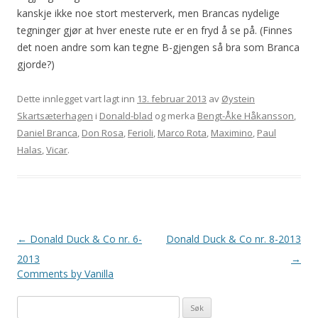
kanskje ikke noe stort mesterverk, men Brancas nydelige
tegninger gjør at hver eneste rute er en fryd å se på. (Finnes
det noen andre som kan tegne B-gjengen så bra som Branca
gjorde?)
Dette innlegget vart lagt inn
13. februar 2013
av
Øystein
Skartsæterhagen
i
Donald-blad
og merka
Bengt-Åke Håkansson
,
Daniel Branca
,
Don Rosa
,
Ferioli
,
Marco Rota
,
Maximino
,
Paul
Halas
,
Vicar
.
Innleggsnavigering
←
Donald Duck & Co nr. 6-
Donald Duck & Co nr. 8-2013
2013
→
Comments by
Vanilla
Leit