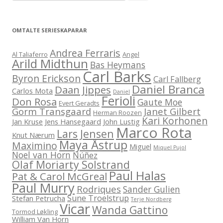
etter:
OMTALTE SERIESKAPARAR
Andrea Ferraris
Al Taliaferro
Angel
Arild Midthun
Bas Heymans
Carl Barks
Byron Erickson
Carl Fallberg
Daniel Branca
Daan Jippes
Carlos Mota
Daniel
Ferioli
Don Rosa
Gaute Moe
Evert Geradts
Gorm Transgaard
Janet Gilbert
Herman Roozen
Kari Korhonen
Jan Kruse
Jens Hansegaard
John Lustig
Marco Rota
Lars Jensen
Knut Nærum
Maya Åstrup
Maximino
Miguel
Miquel Pujol
Noel van Horn
Núñez
Olaf Moriarty Solstrand
Paul Halas
Pat & Carol McGreal
Paul Murry
Rodriques
Sander Gulien
Sune Troelstrup
Stefan Petrucha
Terje Nordberg
Vicar
Wanda Gattino
Tormod Løkling
William Van Horn