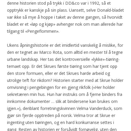
denne historien stod på trykk i DD&co var i 1992, så et
opptrykk er kanskje på sin plass. Uansett, selve Donald-bladet
var ikke så mye å hoppe i taket av denne gangen, så hvorvidt
bladet er et «løp og kjøp» avhenger nok om man allerede har
tilgang til «Pengeflommen».
Ukens åpningshistorie er det imidlertid vanskelig å mislike, for
den er tegnet av Marco Rota, som alltid en mester til å tegne
urbane landskap. Her tas det kontroversielle «lykke»-tiøring-
temaet opp. Er det Skrues første tiøring som har tjent opp
den store formuen, eller er det Skrues harde arbeid og
utrolige teft for rikdom? Historien starter med at Skrue holder
omvisning i pengebingen for en gjeng rikfolk («Her holder
sekretæren min hus. Hun har instruks om å fjerne binders fra
innkomne dokumenter … slik at bindersene kan brukes om
igjen.»), deriblant forretningskvinnen Velma Vanderduck, som
gjør sin fjerde opptreden på norsk. Velma tror at Skrue er
ingenting uten tiøringen, og en hard konkurranse settes i
gang. Resten av historien er forsåvidt fornøyelig, uten den