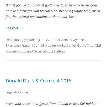
Bladet for uke 6 holder et godt nivå. Spesielt vil vi nevne gode
norske bidrag fra Olaf Moriarty Solstrand og Gaute Moe, og en
finurlig historie om stabling av dominobrikker.
Les meir
→
Dette innlegget vart lagt inn
27. januar 2015
av
Øystein
Skartsæterhagen
i
Donald-blad
og merka
Daniel
,
Gaute Moe
,
Olaf
Moriarty Solstrand
,
Vicar
,
Wanda Gattino
.
Donald Duck & Co uke 4-2015
Legg att eit svar
Årets andre, eventuelt fjerde, Donald-blad er her. Det holder et