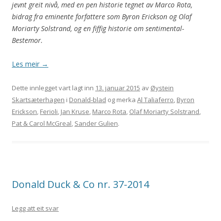
jevnt greit nivå, med en pen historie tegnet av Marco Rota,
bidrag fra eminente forfattere som Byron Erickson og Olaf
Moriarty Solstrand, og en fiffig historie om sentimental-
Bestemor.
Les meir
→
Dette innlegget vart lagt inn
13. januar 2015
av
Øystein
Skartsæterhagen
i
Donald-blad
og merka
Al Taliaferro
,
Byron
Erickson
,
Ferioli
,
Jan Kruse
,
Marco Rota
,
Olaf Moriarty Solstrand
,
Pat & Carol McGreal
,
Sander Gulien
.
Donald Duck & Co nr. 37-2014
Legg att eit svar