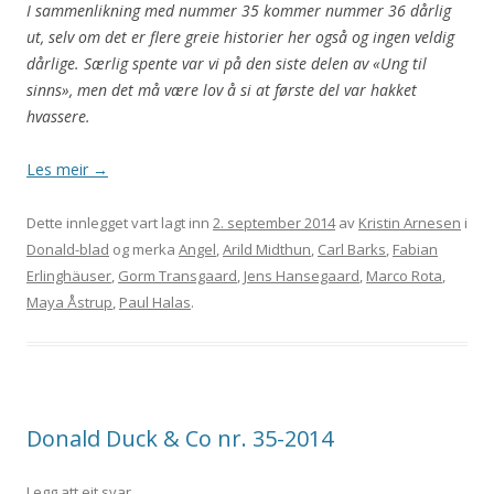
I sammenlikning med nummer 35 kommer nummer 36 dårlig
ut, selv om det er flere greie historier her også og ingen veldig
dårlige. Særlig spente var vi på den siste delen av «Ung til
sinns», men det må være lov å si at første del var hakket
hvassere.
Les meir
→
Dette innlegget vart lagt inn
2. september 2014
av
Kristin Arnesen
i
Donald-blad
og merka
Angel
,
Arild Midthun
,
Carl Barks
,
Fabian
Erlinghäuser
,
Gorm Transgaard
,
Jens Hansegaard
,
Marco Rota
,
Maya Åstrup
,
Paul Halas
.
Donald Duck & Co nr. 35-2014
Legg att eit svar