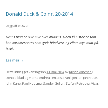
Donald Duck & Co nr. 20-2014
Legg att eit svar
Ukens blad er ikke mye over middels. Noen få historier som
kan karakteriseres som godt håndverk, og ellers mye midt-på-
treet.
Les meir
→
Dette innlegget vart lagt inn
13. mai 2014
av
Kristin Arnesen
i
Donald-blad
og merka
Andrea Ferraris
,
Frank Jonker
,
Jan Kruse
,
John Kane
,
Paul Hoogma
,
Sander Gulien
,
Stefan Petrucha
,
Vicar
.