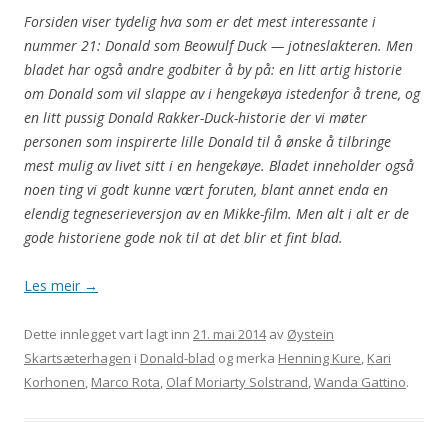
Forsiden viser tydelig hva som er det mest interessante i
nummer 21: Donald som Beowulf Duck — jotneslakteren. Men
bladet har også andre godbiter å by på: en litt artig historie
om Donald som vil slappe av i hengekøya istedenfor å trene, og
en litt pussig Donald Rakker-Duck-historie der vi møter
personen som inspirerte lille Donald til å ønske å tilbringe
mest mulig av livet sitt i en hengekøye. Bladet inneholder også
noen ting vi godt kunne vært foruten, blant annet enda en
elendig tegneserieversjon av en Mikke-film. Men alt i alt er de
gode historiene gode nok til at det blir et fint blad.
Les meir
→
Dette innlegget vart lagt inn
21. mai 2014
av
Øystein
Skartsæterhagen
i
Donald-blad
og merka
Henning Kure
,
Kari
Korhonen
,
Marco Rota
,
Olaf Moriarty Solstrand
,
Wanda Gattino
.