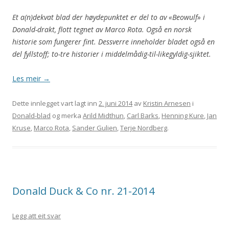
Et a(n)dekvat blad der høydepunktet er del to av «Beowulf» i
Donald-drakt, flott tegnet av Marco Rota. Også en norsk
historie som fungerer fint. Dessverre inneholder bladet også en
del fyllstoff; to-tre historier i middelmådig-til-likegyldig-sjiktet.
Les meir
→
Dette innlegget vart lagt inn
2. juni 2014
av
Kristin Arnesen
i
Donald-blad
og merka
Arild Midthun
,
Carl Barks
,
Henning Kure
,
Jan
Kruse
,
Marco Rota
,
Sander Gulien
,
Terje Nordberg
.
Donald Duck & Co nr. 21-2014
Legg att eit svar