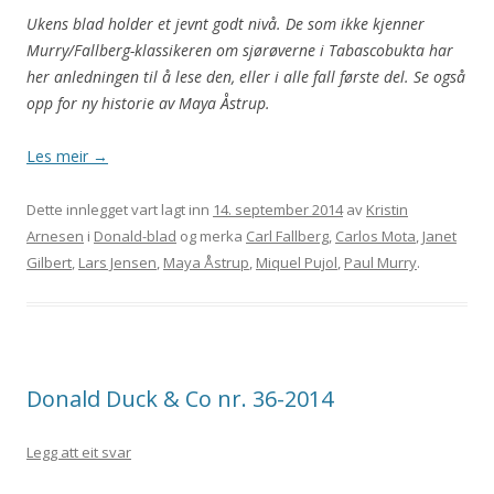
Ukens blad holder et jevnt godt nivå. De som ikke kjenner
Murry/Fallberg-klassikeren om sjørøverne i Tabascobukta har
her anledningen til å lese den, eller i alle fall første del. Se også
opp for ny historie av Maya Åstrup.
Les meir
→
Dette innlegget vart lagt inn
14. september 2014
av
Kristin
Arnesen
i
Donald-blad
og merka
Carl Fallberg
,
Carlos Mota
,
Janet
Gilbert
,
Lars Jensen
,
Maya Åstrup
,
Miquel Pujol
,
Paul Murry
.
Donald Duck & Co nr. 36-2014
Legg att eit svar