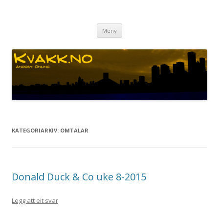
Kvakk.no
Andeby. Online.
Gå
Meny
til
innhaldet
KATEGORIARKIV:
OMTALAR
Donald Duck & Co uke 8-2015
Legg att eit svar