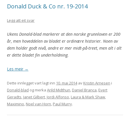
Donald Duck & Co nr. 19-2014
Legg att eit svar
Ukens Donald-blad markerer at den norske grunnloven er 200
år, men hoveddelen av bladet er ordinære historier. Noen av
dem holder godt nivå, andre er mer midt-på-treet, men alt i alt
er dette bladet fin underholdning.
Les meir
→
Dette innlegget vart lagt inn
10. mai 2014
av
Kristin Arnesen
i
Donald-blad
og merka
Arild Midthun
,
Daniel Branca
,
Evert
Geradts
,
Janet Gilbert
,
Jordi Alfonso
,
Laura & Mark Shaw
,
Maximino
,
Noel van Horn
,
Paul Murry
.