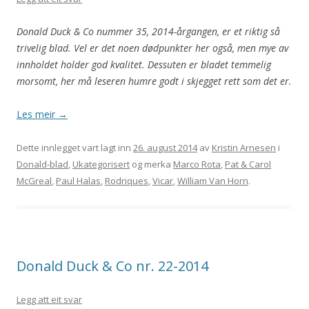
Donald Duck & Co nummer 35, 2014-årgangen, er et riktig så
trivelig blad. Vel er det noen dødpunkter her også, men mye av
innholdet holder god kvalitet. Dessuten er bladet temmelig
morsomt, her må leseren humre godt i skjegget rett som det er.
Les meir
→
Dette innlegget vart lagt inn
26. august 2014
av
Kristin Arnesen
i
Donald-blad
,
Ukategorisert
og merka
Marco Rota
,
Pat & Carol
McGreal
,
Paul Halas
,
Rodriques
,
Vicar
,
William Van Horn
.
Donald Duck & Co nr. 22-2014
Legg att eit svar