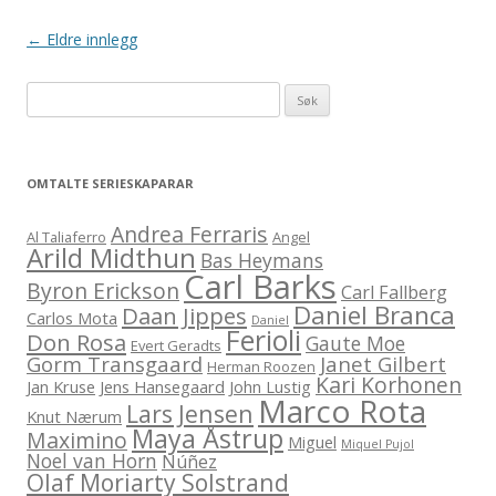
Innleggsnavigering
←
Eldre innlegg
Leit
etter:
OMTALTE SERIESKAPARAR
Andrea Ferraris
Al Taliaferro
Angel
Arild Midthun
Bas Heymans
Carl Barks
Byron Erickson
Carl Fallberg
Daniel Branca
Daan Jippes
Carlos Mota
Daniel
Ferioli
Don Rosa
Gaute Moe
Evert Geradts
Gorm Transgaard
Janet Gilbert
Herman Roozen
Kari Korhonen
Jan Kruse
Jens Hansegaard
John Lustig
Marco Rota
Lars Jensen
Knut Nærum
Maya Åstrup
Maximino
Miguel
Miquel Pujol
Noel van Horn
Núñez
Olaf Moriarty Solstrand