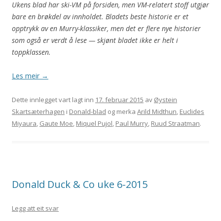
Ukens blad har ski-VM på forsiden, men VM-relatert stoff utgjør
bare en brøkdel av innholdet. Bladets beste historie er et
opptrykk av en Murry-klassiker, men det er flere nye historier
som også er verdt å lese — skjønt bladet ikke er helt i
toppklassen.
Les meir
→
Dette innlegget vart lagt inn
17. februar 2015
av
Øystein
Skartsæterhagen
i
Donald-blad
og merka
Arild Midthun
,
Euclides
Miyaura
,
Gaute Moe
,
Miquel Pujol
,
Paul Murry
,
Ruud Straatman
.
Donald Duck & Co uke 6-2015
Legg att eit svar