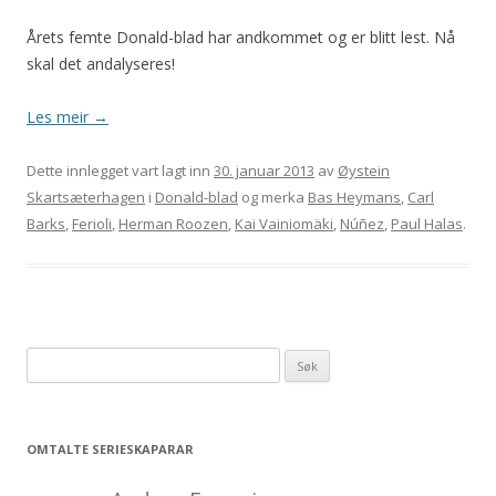
Årets femte Donald-blad har andkommet og er blitt lest. Nå
skal det andalyseres!
Les meir
→
Dette innlegget vart lagt inn
30. januar 2013
av
Øystein
Skartsæterhagen
i
Donald-blad
og merka
Bas Heymans
,
Carl
Barks
,
Ferioli
,
Herman Roozen
,
Kai Vainiomäki
,
Núñez
,
Paul Halas
.
Leit
etter:
OMTALTE SERIESKAPARAR