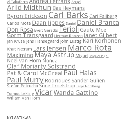
Andrea Ferraris
Al Taliaferro
Angel
Arild Midthun
Bas Heymans
Carl Barks
Byron Erickson
Carl Fallberg
Daniel Branca
Daan Jippes
Carlos Mota
Daniel
Ferioli
Don Rosa
Gaute Moe
Evert Geradts
Gorm Transgaard
Janet Gilbert
Herman Roozen
Kari Korhonen
Jan Kruse
Jens Hansegaard
John Lustig
Marco Rota
Lars Jensen
Knut Nærum
Maya Åstrup
Maximino
Miguel
Miquel Pujol
Noel van Horn
Núñez
Olaf Moriarty Solstrand
Paul Halas
Pat & Carol McGreal
Paul Murry
Rodriques
Sander Gulien
Sune Troelstrup
Stefan Petrucha
Terje Nordberg
Vicar
Wanda Gattino
Tormod Løkling
William Van Horn
NYE ARTIKLAR