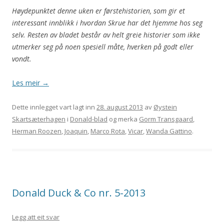
Høydepunktet denne uken er førstehistorien, som gir et
interessant innblikk i hvordan Skrue har det hjemme hos seg
selv. Resten av bladet består av helt greie historier som ikke
utmerker seg på noen spesiell måte, hverken på godt eller
vondt.
Les meir
→
Dette innlegget vart lagt inn
28. august 2013
av
Øystein
Skartsæterhagen
i
Donald-blad
og merka
Gorm Transgaard
,
Herman Roozen
,
Joaquin
,
Marco Rota
,
Vicar
,
Wanda Gattino
.
Donald Duck & Co nr. 5-2013
Legg att eit svar