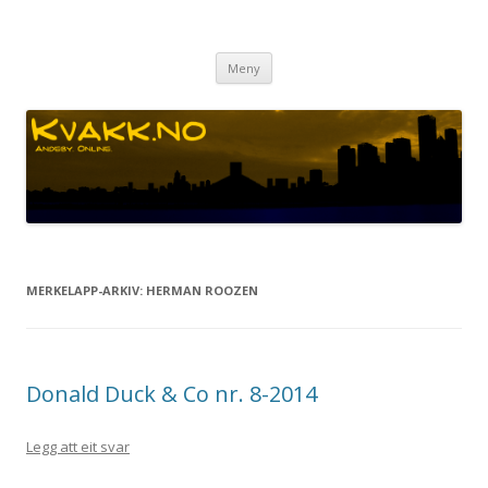
Kvakk.no
Andeby. Online.
Gå
Meny
til
innhaldet
MERKELAPP-ARKIV:
HERMAN ROOZEN
Donald Duck & Co nr. 8-2014
Legg att eit svar