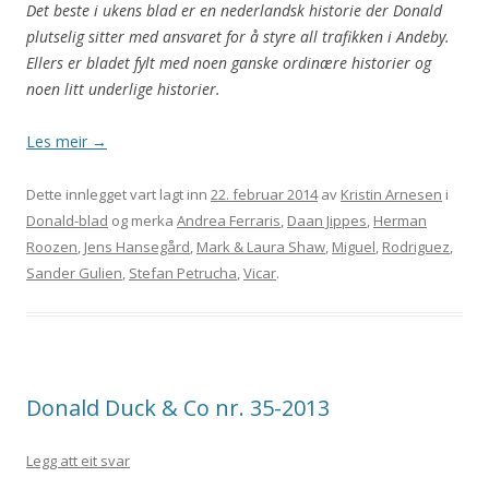
Det beste i ukens blad er en nederlandsk historie der Donald
plutselig sitter med ansvaret for å styre all trafikken i Andeby.
Ellers er bladet fylt med noen ganske ordinære historier og
noen litt underlige historier.
Les meir
→
Dette innlegget vart lagt inn
22. februar 2014
av
Kristin Arnesen
i
Donald-blad
og merka
Andrea Ferraris
,
Daan Jippes
,
Herman
Roozen
,
Jens Hansegård
,
Mark & Laura Shaw
,
Miguel
,
Rodriguez
,
Sander Gulien
,
Stefan Petrucha
,
Vicar
.
Donald Duck & Co nr. 35-2013
Legg att eit svar