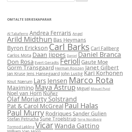
etter:
OMTALTE SERIESKAPARAR
Andrea Ferraris
Al Taliaferro
Angel
Arild Midthun
Bas Heymans
Carl Barks
Byron Erickson
Carl Fallberg
Daniel Branca
Daan Jippes
Carlos Mota
Daniel
Ferioli
Don Rosa
Gaute Moe
Evert Geradts
Gorm Transgaard
Janet Gilbert
Herman Roozen
Kari Korhonen
Jan Kruse
Jens Hansegaard
John Lustig
Marco Rota
Lars Jensen
Knut Nærum
Maya Åstrup
Maximino
Miguel
Miquel Pujol
Noel van Horn
Núñez
Olaf Moriarty Solstrand
Paul Halas
Pat & Carol McGreal
Paul Murry
Rodriques
Sander Gulien
Sune Troelstrup
Stefan Petrucha
Terje Nordberg
Vicar
Wanda Gattino
Tormod Løkling
William Van Horn