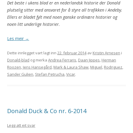
Det beste i ukens blad er en nederlandsk historie der Donald
plutselig sitter med ansvaret for å styre all trafikken i Andeby.
Ellers er bladet fylt med noen ganske ordinære historier og
noen litt underlige historier.
Les meir
→
Dette innlegget vart lagt inn
22. februar 2014
av
Kristin Arnesen
i
Donald-blad
og merka
Andrea Ferraris
,
Daan Jippes
,
Herman
Roozen
,
Jens Hansegård
,
Mark & Laura Shaw
,
Miguel
,
Rodriguez
,
Sander Gulien
,
Stefan Petrucha
,
Vicar
.
Donald Duck & Co nr. 6-2014
Legg att eit svar