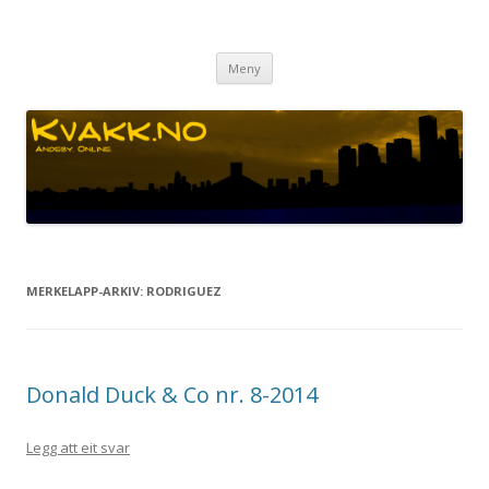
Kvakk.no
Andeby. Online.
Gå
Meny
til
innhaldet
MERKELAPP-ARKIV:
RODRIGUEZ
Donald Duck & Co nr. 8-2014
Legg att eit svar