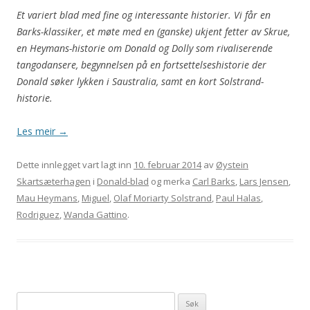
Et variert blad med fine og interessante historier. Vi får en
Barks-klassiker, et møte med en (ganske) ukjent fetter av Skrue,
en Heymans-historie om Donald og Dolly som rivaliserende
tangodansere, begynnelsen på en fortsettelseshistorie der
Donald søker lykken i Saustralia, samt en kort Solstrand-
historie.
Les meir
→
Dette innlegget vart lagt inn
10. februar 2014
av
Øystein
Skartsæterhagen
i
Donald-blad
og merka
Carl Barks
,
Lars Jensen
,
Mau Heymans
,
Miguel
,
Olaf Moriarty Solstrand
,
Paul Halas
,
Rodriguez
,
Wanda Gattino
.
Leit