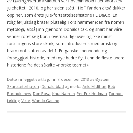
av Løkling/Nærum/Midthun var hovedinnhold i det «norske»
juleheftet i 2010, og har siden stått i HoF før den altså dukker
opp her, som årets jule-fortsettelseshistorie i DD&Co. En
rolig førjulsdag braser plutselig Tors hammer (den fra norrøn
mytologi, altså) inn gjennom Donalds tak, og snart har våre
venner rotet seg bort i overnaturlig uvær og ikke minst
fortellingens store skurk, som introduseres med brask og
bram mot slutten av del 1. En ganske spennende og
forseggjort historie, med mye bedre flyt i enn de fleste andre
historiene fra det såkalte «norske teamet».
Dette innlegget vart lagt inn
7. desember 2013
av
Øystein
Skartsæterhagen
i
Donald-blad
og merka
Arild Midthun
,
Bob
Bartholomew
,
Don Rosa
,
Knut Nærum
,
Per-Erik Hedman
,
Tormod
Løkling
,
Vicar
,
Wanda Gattino
.