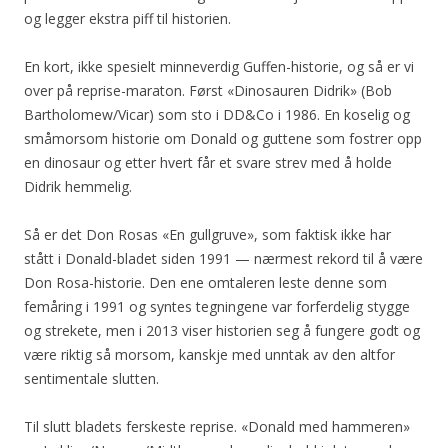
og legger ekstra piff til historien.
En kort, ikke spesielt minneverdig Guffen-historie, og så er vi
over på reprise-maraton. Først «Dinosauren Didrik» (Bob
Bartholomew/Vicar) som sto i DD&Co i 1986. En koselig og
småmorsom historie om Donald og guttene som fostrer opp
en dinosaur og etter hvert får et svare strev med å holde
Didrik hemmelig.
Så er det Don Rosas «En gullgruve», som faktisk ikke har
stått i Donald-bladet siden 1991 — nærmest rekord til å være
Don Rosa-historie. Den ene omtaleren leste denne som
femåring i 1991 og syntes tegningene var forferdelig stygge
og strekete, men i 2013 viser historien seg å fungere godt og
være riktig så morsom, kanskje med unntak av den altfor
sentimentale slutten.
Til slutt bladets ferskeste reprise. «Donald med hammeren»