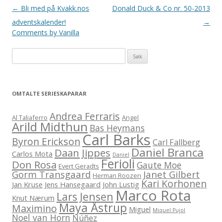
Innleggsnavigering
←
Bli med på Kvakk.nos
Donald Duck & Co nr. 50-2013
adventskalender!
→
Comments by
Vanilla
Leit
etter:
OMTALTE SERIESKAPARAR
Andrea Ferraris
Al Taliaferro
Angel
Arild Midthun
Bas Heymans
Carl Barks
Byron Erickson
Carl Fallberg
Daniel Branca
Daan Jippes
Carlos Mota
Daniel
Ferioli
Don Rosa
Gaute Moe
Evert Geradts
Gorm Transgaard
Janet Gilbert
Herman Roozen
Kari Korhonen
Jan Kruse
Jens Hansegaard
John Lustig
Marco Rota
Lars Jensen
Knut Nærum
Maya Åstrup
Maximino
Miguel
Miquel Pujol
Noel van Horn
Núñez