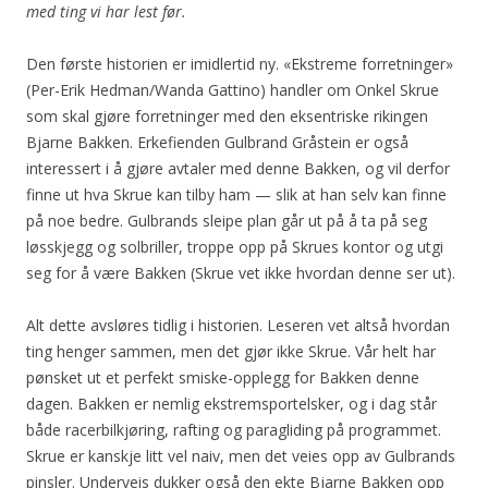
med ting vi har lest før.
Den første historien er imidlertid ny. «Ekstreme forretninger»
(Per-Erik Hedman/Wanda Gattino) handler om Onkel Skrue
som skal gjøre forretninger med den eksentriske rikingen
Bjarne Bakken. Erkefienden Gulbrand Gråstein er også
interessert i å gjøre avtaler med denne Bakken, og vil derfor
finne ut hva Skrue kan tilby ham — slik at han selv kan finne
på noe bedre. Gulbrands sleipe plan går ut på å ta på seg
løsskjegg og solbriller, troppe opp på Skrues kontor og utgi
seg for å være Bakken (Skrue vet ikke hvordan denne ser ut).
Alt dette avsløres tidlig i historien. Leseren vet altså hvordan
ting henger sammen, men det gjør ikke Skrue. Vår helt har
pønsket ut et perfekt smiske-opplegg for Bakken denne
dagen. Bakken er nemlig ekstremsportelsker, og i dag står
både racerbilkjøring, rafting og paragliding på programmet.
Skrue er kanskje litt vel naiv, men det veies opp av Gulbrands
pinsler. Underveis dukker også den ekte Bjarne Bakken opp