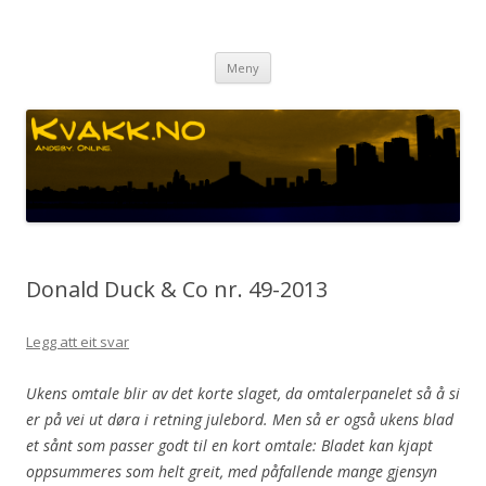
Kvakk.no
Andeby. Online.
Gå
Meny
til
innhaldet
Donald Duck & Co nr. 49-2013
Legg att eit svar
Ukens omtale blir av det korte slaget, da omtalerpanelet så å si
er på vei ut døra i retning julebord. Men så er også ukens blad
et sånt som passer godt til en kort omtale: Bladet kan kjapt
oppsummeres som helt greit, med påfallende mange gjensyn