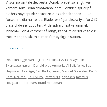
Vi skal nå omtale det beste Donald-bladet så langt i vår
karriere som Donaldblad-anmeldere. Forsiden spiller på
bladets høydepunkt: historien «Spøkelseskladden — De
forsvunne diamantene». Bladet er sågar ekstra tykt for å få
plass til denne godbiten. Vi blir advart mot «skummelt
innhold». Før vi kommer så langt, kan vi imidlertid kose oss
med mange u-skumle, men fornøyelige historier.
Les meir
→
Dette innlegget vart lagt inn
7. februar 2013
av
Øystein
Skartsæterhagen
i
Donald-blad
og merka
Al Taliaferro
,
Bas
Heymans
,
Bob Ogle
,
Carl Barks
,
Ferioli
,
Manuel Gonzales
,
Pat &
Carol McGreal
,
Paul Murry
,
Petter Friis Jeppesen
,
Rasmus
Hougaard
,
Rodriques
,
Ruud Straatman
.