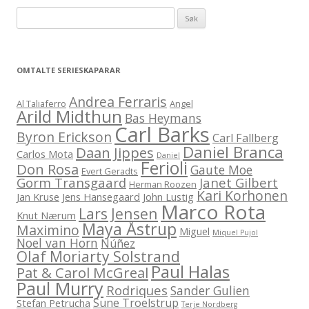
Leit
etter:
OMTALTE SERIESKAPARAR
Andrea Ferraris
Al Taliaferro
Angel
Arild Midthun
Bas Heymans
Carl Barks
Byron Erickson
Carl Fallberg
Daniel Branca
Daan Jippes
Carlos Mota
Daniel
Ferioli
Don Rosa
Gaute Moe
Evert Geradts
Gorm Transgaard
Janet Gilbert
Herman Roozen
Kari Korhonen
Jan Kruse
Jens Hansegaard
John Lustig
Marco Rota
Lars Jensen
Knut Nærum
Maya Åstrup
Maximino
Miguel
Miquel Pujol
Noel van Horn
Núñez
Olaf Moriarty Solstrand
Paul Halas
Pat & Carol McGreal
Paul Murry
Rodriques
Sander Gulien
Sune Troelstrup
Stefan Petrucha
Terje Nordberg