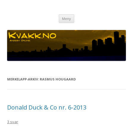
Kvakk.no
Andeby. Online.
Gå
Meny
til
innhaldet
MERKELAPP-ARKIV:
RASMUS HOUGAARD
Donald Duck & Co nr. 6-2013
3 svar