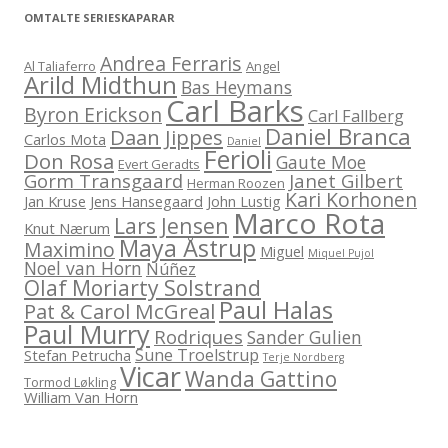
OMTALTE SERIESKAPARAR
Andrea Ferraris
Al Taliaferro
Angel
Arild Midthun
Bas Heymans
Carl Barks
Byron Erickson
Carl Fallberg
Daniel Branca
Daan Jippes
Carlos Mota
Daniel
Ferioli
Don Rosa
Gaute Moe
Evert Geradts
Gorm Transgaard
Janet Gilbert
Herman Roozen
Kari Korhonen
Jan Kruse
Jens Hansegaard
John Lustig
Marco Rota
Lars Jensen
Knut Nærum
Maya Åstrup
Maximino
Miguel
Miquel Pujol
Noel van Horn
Núñez
Olaf Moriarty Solstrand
Paul Halas
Pat & Carol McGreal
Paul Murry
Rodriques
Sander Gulien
Sune Troelstrup
Stefan Petrucha
Terje Nordberg
Vicar
Wanda Gattino
Tormod Løkling
William Van Horn