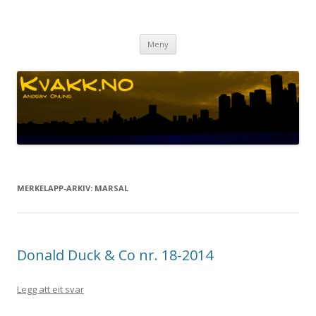
Kvakk.no
Andeby. Online.
Gå
Meny
til
innhaldet
MERKELAPP-ARKIV:
MARSAL
Donald Duck & Co nr. 18-2014
Legg att eit svar