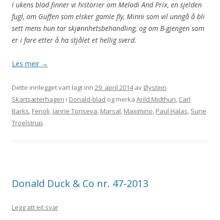
I ukens blad finner vi historier om Melodi And Prix, en sjelden
fugl, om Guffen som elsker gamle fly, Minni som vil unngå å bli
sett mens hun tar skjønnhetsbehandling, og om B-gjengen som
er i fare etter å ha stjålet et hellig sverd.
Les meir
→
Dette innlegget vart lagt inn
29. april 2014
av
Øystein
Skartsæterhagen
i
Donald-blad
og merka
Arild Midthun
,
Carl
Barks
,
Ferioli
,
Janne Toriseva
,
Marsal
,
Maximino
,
Paul Halas
,
Sune
Troelstrup
.
Donald Duck & Co nr. 47-2013
Legg att eit svar