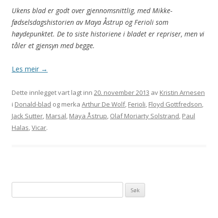
Ukens blad er godt over gjennomsnittlig, med Mikke-
fødselsdagshistorien av Maya Åstrup og Ferioli som
høydepunktet. De to siste historiene i bladet er repriser, men vi
tåler et gjensyn med begge.
Les meir
→
Dette innlegget vart lagt inn
20. november 2013
av
Kristin Arnesen
i
Donald-blad
og merka
Arthur De Wolf
,
Ferioli
,
Floyd Gottfredson
,
Jack Sutter
,
Marsal
,
Maya Åstrup
,
Olaf Moriarty Solstrand
,
Paul
Halas
,
Vicar
.
Leit
etter: