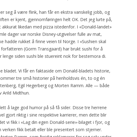
ser seg å være flink, han får en ekstra vanskelig jobb, og
riften er kjent, gjennomføringen helt OK. Det jeg lurte på,
t akkurat likedan med pizza istedenfor. I «Donald-landet»
mle dager var norske Disney-utgivelser fulle av mat,
hadde rukket å finne veien til Norge. I «Sushien skal
 forfatteren (Gorm Transgaard) har brukt sushi for å
 er lenge siden sushi ble stuereint nok for bestemora di.
e bladet. Vi får en faktaside om Donald-bladets historie,
 kommer tre små historier på henholdsvis én, to og én
toltenberg, Egil Hegerberg og Morten Ramm. Alle — både
v Arild Midthun.
 lett å lage god humor på så få sider. Disse tre herrene
 gjort riktig i sine respektive karrierer, men dette blir
et vi fikk i «Lag din egen Donald-serie»-bilaget i fjor, og
erken fikk betalt eller ble presentert som stjerner.
) Morten Ramm, som freidig reklamerer for seg selv under