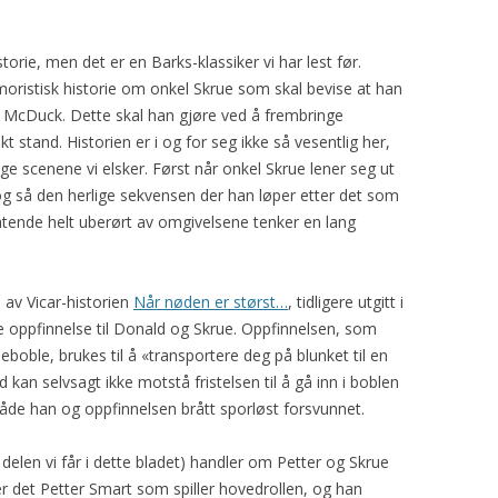
storie, men det er en Barks-klassiker vi har lest før.
oristisk historie om onkel Skrue som skal bevise at han
c McDuck. Dette skal han gjøre ved å frembringe
t stand. Historien er i og for seg ikke så vesentlig her,
ge scenene vi elsker. Først når onkel Skrue lener seg ut
og så den herlige sekvensen der han løper etter det som
atende helt uberørt av omgivelsene tenker en lang
l av Vicar-historien
Når nøden er størst…
, tidligere utgitt i
e oppfinnelse til Donald og Skrue. Oppfinnelsen, som
oble, brukes til å «transportere deg på blunket til en
 kan selvsagt ikke motstå fristelsen til å gå inn i boblen
de han og oppfinnelsen brått sporløst forsvunnet.
en delen vi får i dette bladet) handler om Petter og Skrue
er det Petter Smart som spiller hovedrollen, og han