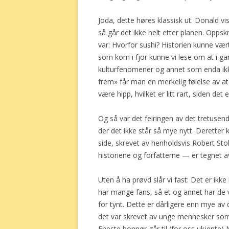
Joda, dette høres klassisk ut. Donald vi
så går det ikke helt etter planen. Oppsk
var: Hvorfor sushi? Historien kunne vær
som kom i fjor kunne vi lese om at i ga
kulturfenomener og annet som enda ikke 
frem» får man en merkelig følelse av at
være hipp, hvilket er litt rart, siden det
Og så var det feiringen av det tretusend
der det ikke står så mye nytt. Deretter
side, skrevet av henholdsvis Robert S
historiene og forfatterne — er tegnet a
Uten å ha prøvd slår vi fast: Det er ikke
har mange fans, så et og annet har de vel
for tynt. Dette er dårligere enn mye av d
det var skrevet av unge mennesker som v
Eneste honnør går til (for oss ukjente