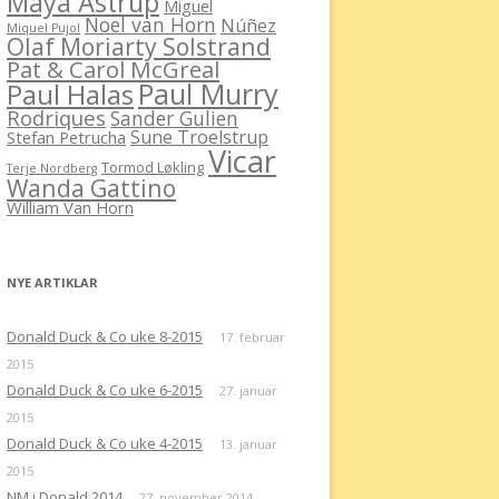
Maya Åstrup
Miguel
Noel van Horn
Núñez
Miquel Pujol
Olaf Moriarty Solstrand
Pat & Carol McGreal
Paul Murry
Paul Halas
Rodriques
Sander Gulien
Sune Troelstrup
Stefan Petrucha
Vicar
Tormod Løkling
Terje Nordberg
Wanda Gattino
William Van Horn
NYE ARTIKLAR
Donald Duck & Co uke 8-2015
17. februar
2015
Donald Duck & Co uke 6-2015
27. januar
2015
Donald Duck & Co uke 4-2015
13. januar
2015
NM i Donald 2014
27. november 2014