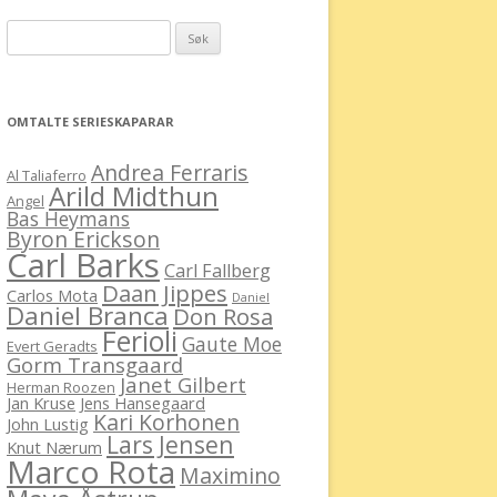
Leit
etter:
OMTALTE SERIESKAPARAR
Andrea Ferraris
Al Taliaferro
Arild Midthun
Angel
Bas Heymans
Byron Erickson
Carl Barks
Carl Fallberg
Daan Jippes
Carlos Mota
Daniel
Daniel Branca
Don Rosa
Ferioli
Gaute Moe
Evert Geradts
Gorm Transgaard
Janet Gilbert
Herman Roozen
Jan Kruse
Jens Hansegaard
Kari Korhonen
John Lustig
Lars Jensen
Knut Nærum
Marco Rota
Maximino