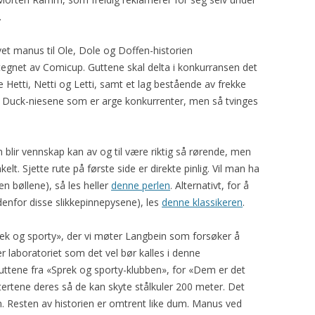
.
t manus til Ole, Dole og Doffen-historien
egnet av Comicup. Guttene skal delta i konkurransen det
 Hetti, Netti og Letti, samt et lag bestående av frekke
g Duck-niesene som er arge konkurrenter, men så tvinges
lir vennskap kan av og til være riktig så rørende, men
kelt. Sjette rute på første side er direkte pinlig. Vil man ha
n bøllene), så les heller
denne perlen
. Alternativt, for å
edenfor disse slikkepinnepysene), les
denne klassikeren
.
Sprek og sporty», der vi møter Langbein som forsøker å
r laboratoriet som det vel bør kalles i denne
ttene fra «Sprek og sporty-klubben», for «Dem er det
ttertene deres så de kan skyte stålkuler 200 meter. Det
rn. Resten av historien er omtrent like dum. Manus ved