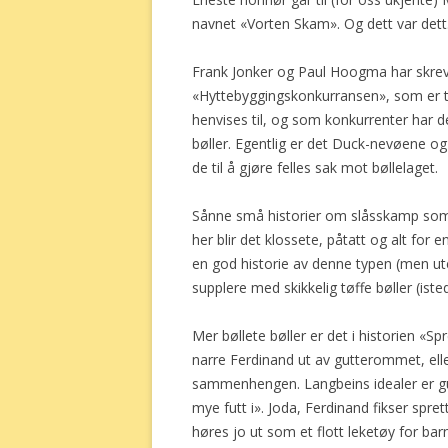
navnet «Vorten Skam». Og dett var dett
Frank Jonker og Paul Hoogma har skreve
«Hyttebyggingskonkurransen», som er t
henvises til, og som konkurrenter har de
bøller. Egentlig er det Duck-nevøene o
de til å gjøre felles sak mot bøllelaget.
Sånne små historier om slåsskamp som b
her blir det klossete, påtatt og alt for en
en god historie av denne typen (men ute
supplere med skikkelig tøffe bøller (ist
Mer bøllete bøller er det i historien «
narre Ferdinand ut av gutterommet, elle
sammenhengen. Langbeins idealer er gu
mye futt i». Joda, Ferdinand fikser spre
høres jo ut som et flott leketøy for ba