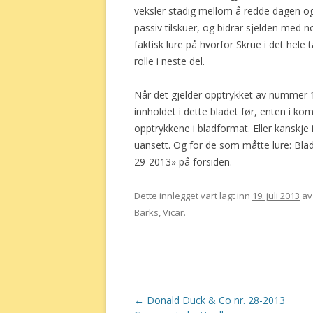
veksler stadig mellom å redde dagen og
passiv tilskuer, og bidrar sjelden med
faktisk lure på hvorfor Skrue i det hele 
rolle i neste del.
Når det gjelder opptrykket av nummer 1,
innholdet i dette bladet før, enten i k
opptrykkene i bladformat. Eller kanskje 
uansett. Og for de som måtte lure: Blad
29-2013» på forsiden.
Dette innlegget vart lagt inn
19. juli 2013
a
Barks
,
Vicar
.
Innleggsnavigering
←
Donald Duck & Co nr. 28-2013