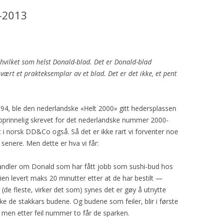
9-2013
hvilket som helst Donald-blad. Det er Donald-blad
vært et prakteksemplar av et blad. Det er det ikke, et pent
, ble den nederlandske «Helt 2000» gitt hedersplassen
 opprinnelig skrevet for det nederlandske nummer 2000-
t i norsk DD&Co også. Så det er ikke rart vi forventer noe
 senere. Men dette er hva vi får:
handler om Donald som har fått jobb som sushi-bud hos
ien levert maks 20 minutter etter at de har bestilt —
 (de fleste, virker det som) synes det er gøy å utnytte
nke de stakkars budene. Og budene som feiler, blir i første
 men etter feil nummer to får de sparken.