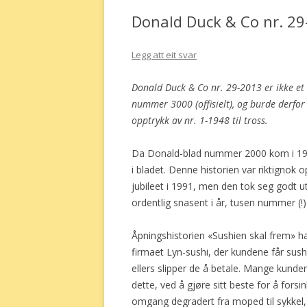
Donald Duck & Co nr. 2
Legg att eit svar
Donald Duck & Co nr. 29-2013 er ikke et 
nummer 3000 (offisielt), og burde derfor 
opptrykk av nr. 1-1948 til tross.
Da Donald-blad nummer 2000 kom i 1994
i bladet. Denne historien var riktignok
jubileet i 1991, men den tok seg godt u
ordentlig snasent i år, tusen nummer (!)
Åpningshistorien «Sushien skal frem» 
firmaet Lyn-sushi, der kundene får sush
ellers slipper de å betale. Mange kunder
dette, ved å gjøre sitt beste for å forsi
omgang degradert fra moped til sykkel,