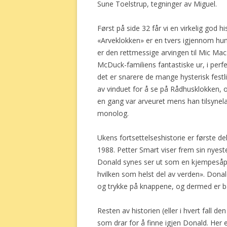
Sune Toelstrup, tegninger av Miguel.
Først på side 32 får vi en virkelig god hi
«Arveklokken» er en tvers igjennom hum
er den rettmessige arvingen til Mic Ma
McDuck-familiens fantastiske ur, i perfek
det er snarere de mange hysterisk festli
av vinduet for å se på Rådhusklokken, 
en gang var arveuret mens han tilsynel
monolog.
Ukens fortsettelseshistorie er første de
1988. Petter Smart viser frem sin nyest
Donald synes ser ut som en kjempesåpeb
hvilken som helst del av verden». Donald
og trykke på knappene, og dermed er bå
Resten av historien (eller i hvert fall d
som drar for å finne igjen Donald. Her 