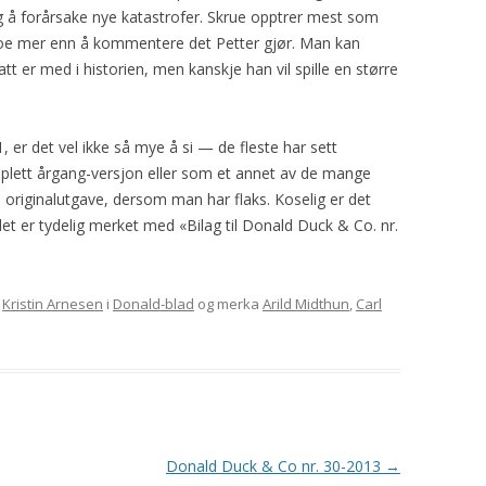
 å forårsake nye katastrofer. Skrue opptrer mest som
 noe mer enn å kommentere det Petter gjør. Man kan
tatt er med i historien, men kanskje han vil spille en større
 er det vel ikke så mye å si — de fleste har sett
omplett årgang-versjon eller som et annet av de mange
i originalutgave, dersom man har flaks. Koselig er det
et er tydelig merket med «Bilag til Donald Duck & Co. nr.
v
Kristin Arnesen
i
Donald-blad
og merka
Arild Midthun
,
Carl
Donald Duck & Co nr. 30-2013
→