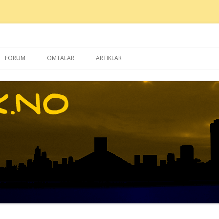
Gå
til
FORUM
OMTALAR
ARTIKLAR
innhaldet
DONALD-BLAD
FIGURAR
SERIESKAPARAR
ANDRE ARTIKLAR